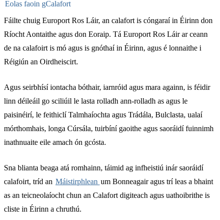
Eolas faoin gCalafort
Fáilte chuig Europort Ros Láir, an calafort is cóngaraí in Éirinn don
Ríocht Aontaithe agus don Eoraip. Tá Europort Ros Láir ar ceann
de na calafoirt is mó agus is gnóthaí in Éirinn, agus é lonnaithe i
Réigiún an Oirdheiscirt.
Agus seirbhísí iontacha bóthair, iarnróid agus mara againn, is féidir
linn déileáil go sciliúil le lasta rolladh ann-rolladh as agus le
paisinéirí, le feithiclí Talmhaíochta agus Trádála, Bulclasta, ualaí
mórthomhais, longa Cúrsála, tuirbíní gaoithe agus saoráidí fuinnimh
inathnuaite eile amach ón gcósta.
Sna blianta beaga atá romhainn, táimid ag infheistiú inár saoráidí
calafoirt, tríd an
Máistirphlean
um Bonneagair agus trí leas a bhaint
as an teicneolaíocht chun an Calafort digiteach agus uathoibrithe is
cliste in Éirinn a chruthú.