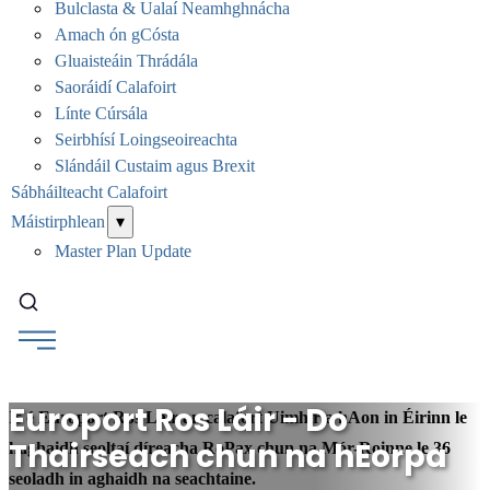
Bulclasta & Ualaí Neamhghnácha
Amach ón gCósta
Gluaisteáin Thrádála
Saoráidí Calafoirt
Línte Cúrsála
Seirbhísí Loingseoireachta
Slándáil Custaim agus Brexit
Sábháilteacht Calafoirt
Máistirphlean
▾
Master Plan Update
Cuardaigh...
Europort Ros Láir - Do
Is é Europort Ros Láir an calafort Uimhir a hAon in Éirinn le
Thairseach chun na hEorpa
haghaidh seoltaí díreacha RoPax chun na Mór-Roinne le 36
seoladh in aghaidh na seachtaine.