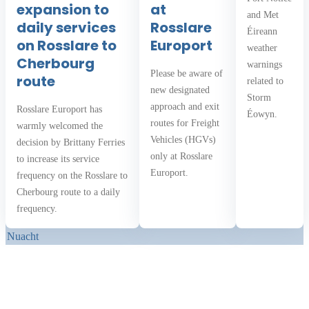
expansion to
at
and Met
daily services
Rosslare
Éireann
on Rosslare to
Europort
weather
Cherbourg
warnings
Please be aware of
route
related to
new designated
Storm
approach and exit
Rosslare Europort has
Éowyn.
routes for Freight
warmly welcomed the
Vehicles (HGVs)
decision by Brittany Ferries
only at Rosslare
to increase its service
Europort.
frequency on the Rosslare to
Cherbourg route to a daily
frequency.
Nuacht