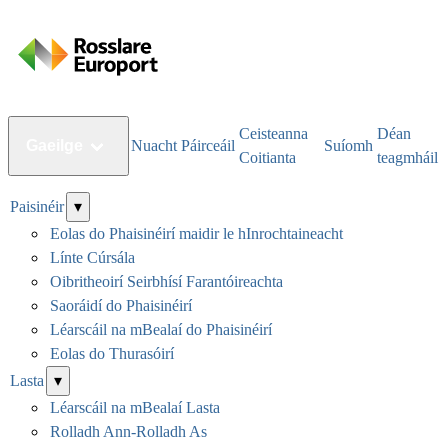
Ceisteanna
Déan
Gaeilge
Nuacht
Páirceáil
Suíomh
Coitianta
teagmháil
Paisinéir
▾
Eolas do Phaisinéirí maidir le hInrochtaineacht
Línte Cúrsála
Oibritheoirí Seirbhísí Farantóireachta
Saoráidí do Phaisinéirí
Léarscáil na mBealaí do Phaisinéirí
Eolas do Thurasóirí
Lasta
▾
Léarscáil na mBealaí Lasta
Rolladh Ann-Rolladh As