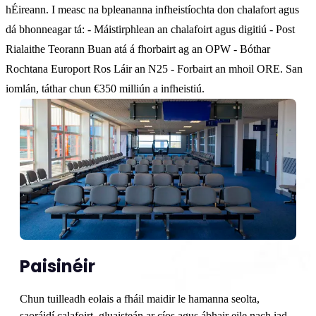
hÉireann. I measc na bpleananna infheistíochta don chalafort agus
dá bhonneagar tá: - Máistirphlean an chalafoirt agus digitiú - Post
Rialaithe Teorann Buan atá á fhorbairt ag an OPW - Bóthar
Rochtana Europort Ros Láir an N25 - Forbairt an mhoil ORE. San
iomlán, táthar chun €350 milliún a infheistiú.
Paisinéir
Chun tuilleadh eolais a fháil maidir le hamanna seolta,
saoráidí calafoirt, gluaisteán ar cíos agus ábhair eile nach iad,