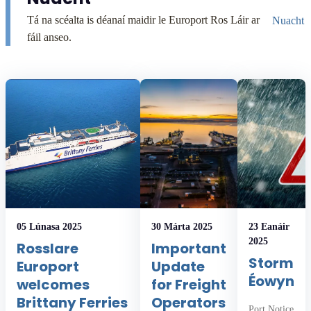
Tá na scéalta is déanaí maidir le Europort Ros Láir ar
Nuacht
fáil anseo.
05 Lúnasa 2025
30 Márta 2025
23 Eanáir
2025
Rosslare
Important
Storm
Europort
Update
Éowyn
welcomes
for Freight
Brittany Ferries
Operators
Port Notice