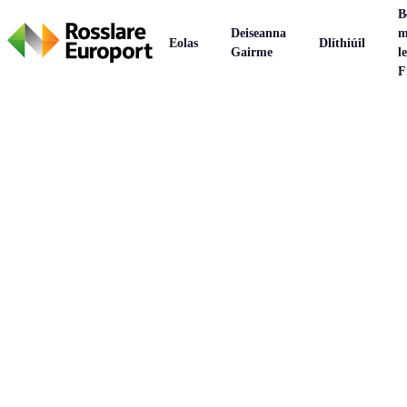
B
Deiseanna
m
Eolas
Dlíthiúil
Gairme
le
F