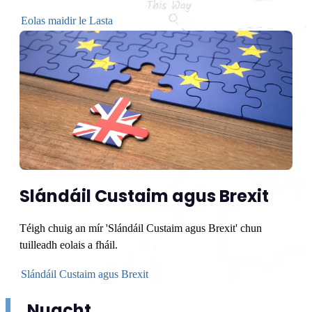
Eolas maidir le Lasta
Slándáil Custaim agus Brexit
Téigh chuig an mír 'Slándáil Custaim agus Brexit' chun
tuilleadh eolais a fháil.
Slándáil Custaim agus Brexit
Nuacht