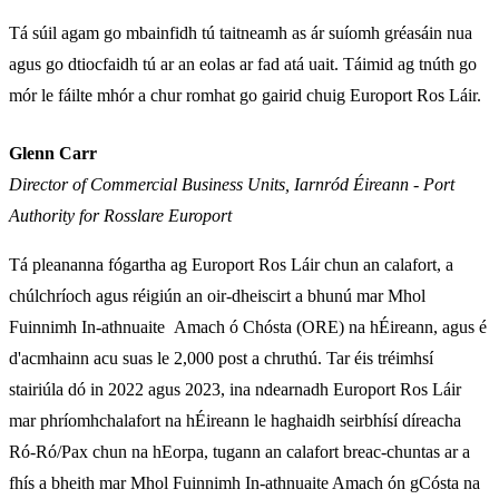
Tá súil agam go mbainfidh tú taitneamh as ár suíomh gréasáin nua
agus go dtiocfaidh tú ar an eolas ar fad atá uait. Táimid ag tnúth go
mór le fáilte mhór a chur romhat go gairid chuig Europort Ros Láir.
Glenn Carr
Director of Commercial Business Units, Iarnród Éireann - Port
Authority for Rosslare Europort
Tá pleananna fógartha ag Europort Ros Láir chun an calafort, a
chúlchríoch agus réigiún an oir-dheiscirt a bhunú mar Mhol
Fuinnimh In-athnuaite Amach ó Chósta (ORE) na hÉireann, agus é
d'acmhainn acu suas le 2,000 post a chruthú. Tar éis tréimhsí
stairiúla dó in 2022 agus 2023, ina ndearnadh Europort Ros Láir
mar phríomhchalafort na hÉireann le haghaidh seirbhísí díreacha
Ró-Ró/Pax chun na hEorpa, tugann an calafort breac-chuntas ar a
fhís a bheith mar Mhol Fuinnimh In-athnuaite Amach ón gCósta na