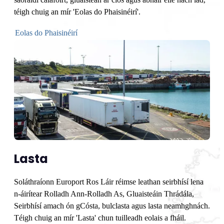
téigh chuig an mír 'Eolas do Phaisinéirí'.
Eolas do Phaisinéirí
Lasta
Soláthraíonn Europort Ros Láir réimse leathan seirbhísí lena
n-áirítear Rolladh Ann-Rolladh As, Gluaisteáin Thrádála,
Seirbhísí amach ón gCósta, bulclasta agus lasta neamhghnách.
Téigh chuig an mír 'Lasta' chun tuilleadh eolais a fháil.